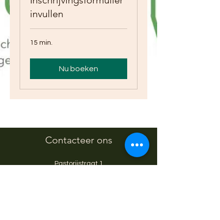
Inschrijvingsformulier
invullen
15 min.
Nu boeken
Contacteer ons
Pastorijstraat 1
9403 Neigem
secretariaat@buitenwijs.be
054/25.77.07
BE0800.590.092