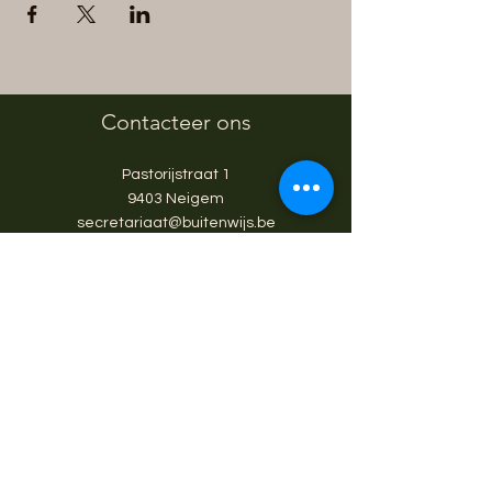
Contacteer ons
Pastorijstraat 1
9403 Neigem
secretariaat@buitenwijs.be
054/25.77.07
BE0800.590.092
© 2026 BuitenWijs