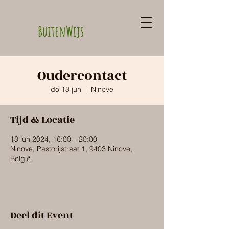
BuitenWijs
Oudercontact
do 13 jun
  |  
Ninove
Tijd & Locatie
13 jun 2024, 16:00 – 20:00
Ninove, Pastorijstraat 1, 9403 Ninove,
België
Deel dit Event